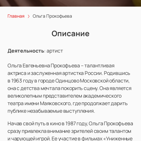
Главная
Ольга Прокофьева
Описание
Деятельность
:
артист
Ольга Евгеньевна Прокофьева – талантливая
актриса и заслуженная артистка России. Родившись
в 1963 году в городе Одинцово Московской области,
она с детства мечтала покорить сцену. Она является
великолепным представителем академического
театра имени Маяковского, где продолжает дарить
публике незабываемые выступления.
Начав свой путь в кино в 1987 году, Ольга Прокофьева
сразу привлекла внимание зрителей своим талантом
и чарующей игрой. Ее участие в фильмах «Униженные