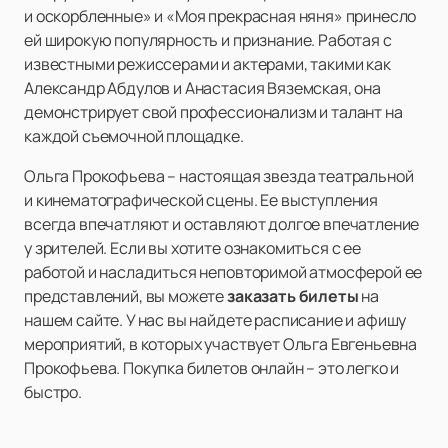
и оскорбленные» и «Моя прекрасная няня» принесло
ей широкую популярность и признание. Работая с
известными режиссерами и актерами, такими как
Александр Абдулов и Анастасия Вяземская, она
демонстрирует свой профессионализм и талант на
каждой съемочной площадке.
Ольга Прокофьева – настоящая звезда театральной
и кинематографической сцены. Ее выступления
всегда впечатляют и оставляют долгое впечатление
у зрителей. Если вы хотите ознакомиться с ее
работой и насладиться неповторимой атмосферой ее
представлений, вы можете
заказать билеты
на
нашем сайте. У нас вы найдете расписание и афишу
мероприятий, в которых участвует Ольга Евгеньевна
Прокофьева. Покупка билетов онлайн – это легко и
быстро.