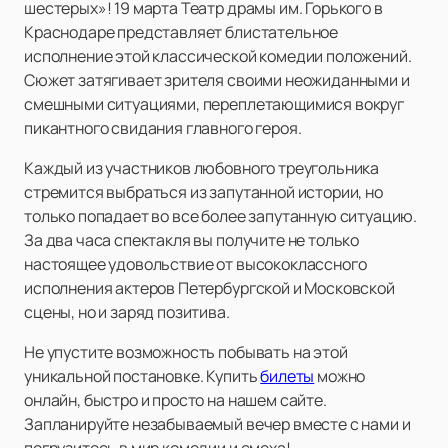
шестерых»! 19 марта Театр драмы им. Горького в
Краснодаре представляет блистательное
исполнение этой классической комедии положений.
Сюжет затягивает зрителя своими неожиданными и
смешными ситуациями, переплетающимися вокруг
пикантного свидания главного героя.
Каждый из участников любовного треугольника
стремится выбраться из запутанной истории, но
только попадает во все более запутанную ситуацию.
За два часа спектакля вы получите не только
настоящее удовольствие от высококлассного
исполнения актеров Петербургской и Московской
сцены, но и заряд позитива.
Не упустите возможность побывать на этой
уникальной постановке. Купить
билеты
можно
онлайн, быстро и просто на нашем сайте.
Запланируйте незабываемый вечер вместе с нами и