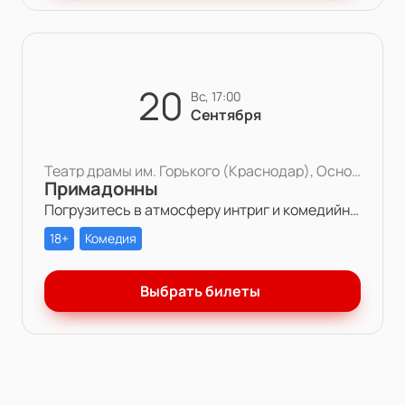
20
вс, 17:00
Сентября
Театр драмы им. Горького (Краснодар), Основная сцена
Примадонны
Погрузитесь в атмосферу интриг и комедийных ситуаций в спектакле «Примадонны» в Театре драмы им. Горького. Узнайте, как Максин и Стефани перевернут жизнь богатого дома в Йорке. Не упустите возможность насладиться игрой талантливых актёров!
18+
Комедия
Выбрать билеты