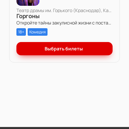
Театр драмы им. Горького (Краснодар), Камерная сцена
Горгоны
Откройте тайны закулисной жизни с постановкой «Горгоны» в Театре драмы им. Горького. Две актрисы, одна роль и многолетняя вражда – станьте свидетелем захватывающей игры амбиций и чувств на театральной сцене.
18+
Комедия
Выбрать билеты