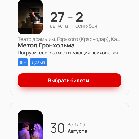
27
2
—
августа
сентября
Театр драмы им. Горького (Краснодар), Камерная сцена
Метод Гронхольма
Погрузитесь в захватывающий психологический триллер «Метод Гронхольма» в Театре драмы им. Горького.
18+
Драма
Выбрать билеты
30
вс, 17:00
Августа