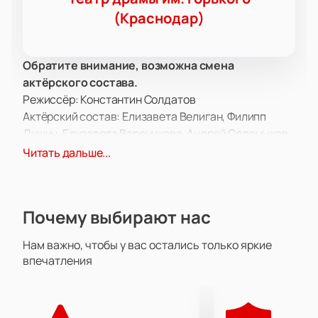
(Краснодар)
Обратите внимание, возможна смена
актёрского состава.
Режиссёр: Константин Солдатов
Актёрский состав: Елизавета Велиган, Филипп
Душин, Елизавета Вареникова, Андрей Соломыков,
Александр Крюков, Алексей Мосолов, Алексей
Читать дальше...
Сухоручко, Асир Шогенов, Кирилл Симоненко, Иван
Романюк, Злата Соколова, Руслан Копылов,
Евгений Женихов, Ирина Хруль, Юлия Романцова,
Почему выбирают нас
Мария Грачева, Виталий Борисов, Георгий
Хадышьян, Юрий Волков, Михаил Дубровский,
Нам важно, чтобы у вас остались только яркие
Виталий Стебельцов, Арина Савельева.
впечатления
Спектакль «Ромео и Джульетта» в театре драмы
им. Горького представляет собой уникальное
сценическое прочтение бессмертной трагедии