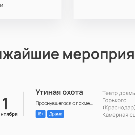
и.
ижайшие мероприя
Утиная охота
Театр драмы
11
Горького
Проснувшегося с похмелья Зилова настигает осознание того, что все, что он есть и все, что есть у него — бессмысленная игра. Игра в любовь, в справедливость, в дружбу, в успех.
(Краснодар)
ентября
18+
Драма
Камерная с