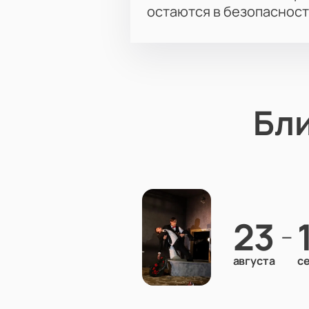
остаются в безопасност
Бл
23
—
августа
с