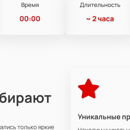
Время
Длительность
00:00
~
2 часа
ыбирают
Уникальные п
тались только яркие
Находим уникальн