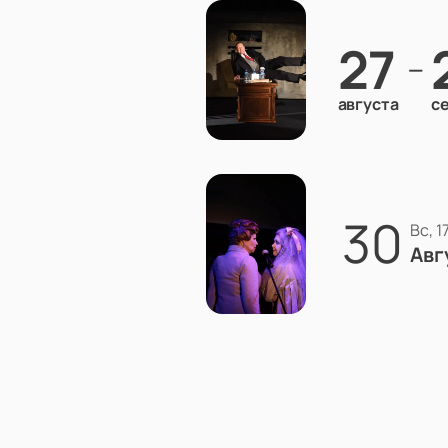
27
—
августа
с
30
вс, 
Авг