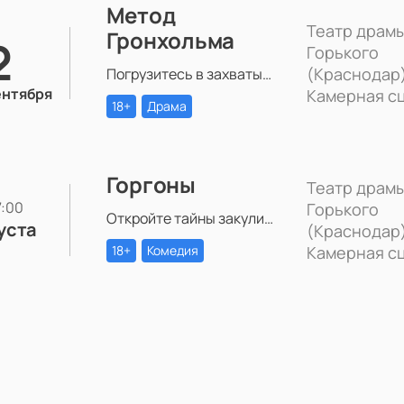
Метод
Театр драмы
Гронхольма
2
Горького
(Краснодар)
Погрузитесь в захватывающий психологический триллер «Метод Гронхольма» в Театре драмы им. Горького.
ентября
Камерная с
18+
Драма
Горгоны
Театр драмы
17:00
Горького
Откройте тайны закулисной жизни с постановкой «Горгоны» в Театре драмы им. Горького. Две актрисы, одна роль и многолетняя вражда – станьте свидетелем захватывающей игры амбиций и чувств на театральной сцене.
уста
(Краснодар)
18+
Комедия
Камерная с