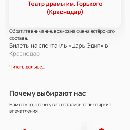
Театр драмы им. Горького
(Краснодар)
Обратите внимание, возможна смена актёрского
состава.
Билеты на спектакль «Царь Эдип» в
Краснодар
В афише нового сезона Краснодарского театра
Читать дальше...
драмы имени Горького заявлен спектакль «Царь
Эдип». Представление пройдет по адресу:
Краснодар, ул. Красноармейская, д. 110. На сцене
выступит труппа Адыгейского национального
Почему выбирают нас
театра в рамках XVIII регионального фестиваля
«Кубань театральная – 2025», посвящённого
Нам важно, чтобы у вас остались только яркие
памяти народного артиста РСФСР и лауреата
впечатления
премии М.А. Куликовского.
Сюжет