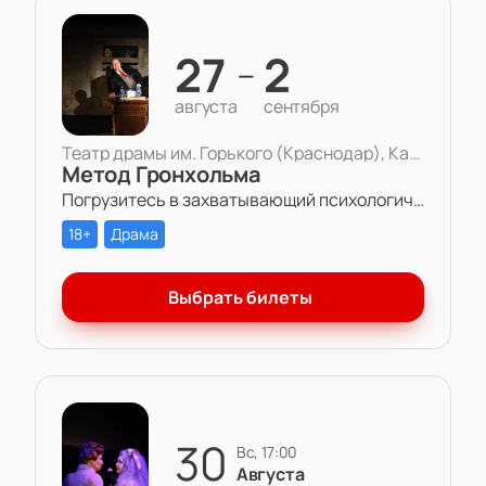
27
2
—
августа
сентября
Театр драмы им. Горького (Краснодар), Камерная сцена
Метод Гронхольма
Погрузитесь в захватывающий психологический триллер «Метод Гронхольма» в Театре драмы им. Горького.
18+
Драма
Выбрать билеты
30
вс, 17:00
Августа