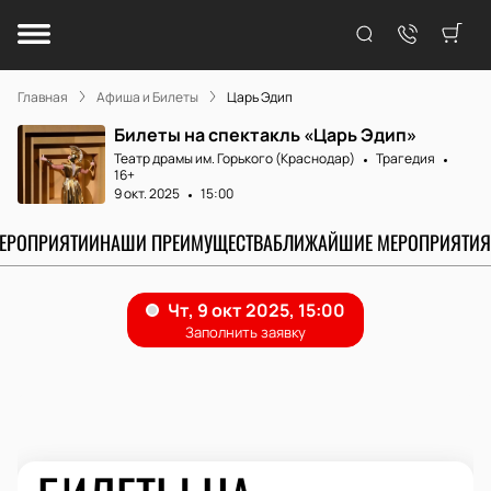
Главная
Афиша и Билеты
Царь Эдип
Билеты на спектакль «Царь Эдип»
Театр драмы им. Горького (Краснодар)
Трагедия
16+
9 окт. 2025
15:00
МЕРОПРИЯТИИ
НАШИ ПРЕИМУЩЕСТВА
БЛИЖАЙШИЕ МЕРОПРИЯТИЯ