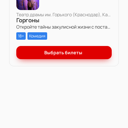
Театр драмы им. Горького (Краснодар), Камерная сцена
Горгоны
Откройте тайны закулисной жизни с постановкой «Горгоны» в Театре драмы им. Горького. Две актрисы, одна роль и многолетняя вражда – станьте свидетелем захватывающей игры амбиций и чувств на театральной сцене.
18+
Комедия
Выбрать билеты