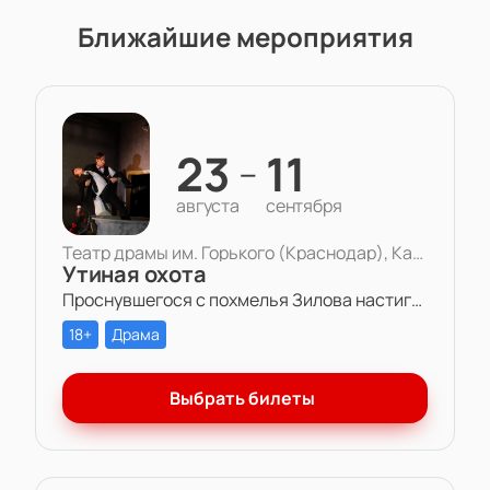
Ближайшие мероприятия
23
11
—
августа
сентября
Театр драмы им. Горького (Краснодар), Камерная сцена
Утиная охота
Проснувшегося с похмелья Зилова настигает осознание того, что все, что он есть и все, что есть у него — бессмысленная игра. Игра в любовь, в справедливость, в дружбу, в успех.
18+
Драма
Выбрать билеты