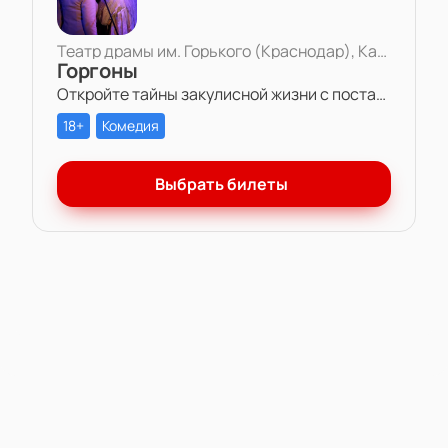
Театр драмы им. Горького (Краснодар), Камерная сцена
Горгоны
Откройте тайны закулисной жизни с постановкой «Горгоны» в Театре драмы им. Горького. Две актрисы, одна роль и многолетняя вражда – станьте свидетелем захватывающей игры амбиций и чувств на театральной сцене.
18+
Комедия
Выбрать билеты