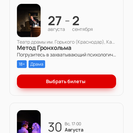
27
2
—
августа
сентября
Театр драмы им. Горького (Краснодар), Камерная сцена
Метод Гронхольма
Погрузитесь в захватывающий психологический триллер «Метод Гронхольма» в Театре драмы им. Горького.
18+
Драма
Выбрать билеты
30
вс, 17:00
Августа