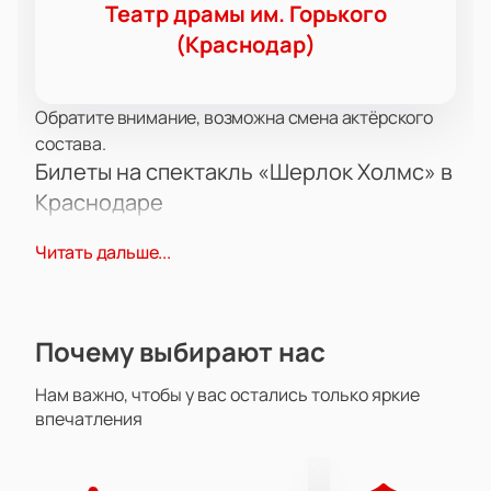
Театр драмы им. Горького
(Краснодар)
Обратите внимание, возможна смена актёрского
состава.
Билеты на спектакль «Шерлок Холмс» в
Краснодаре
Погрузитесь в атмосферу загадок вместе с
Читать дальше...
детективом Шерлоком Холмсом. Театральная
постановка переносит зрителей в мир лондонских
расследований.
Описание
Почему выбирают нас
Пьеса создана по мотивам произведений Артура
Конан Дойля. Гости увидят динамичное
Нам важно, чтобы у вас остались только яркие
впечатления
расследование, а артисты точно передают
характеры героев.
Место проведения