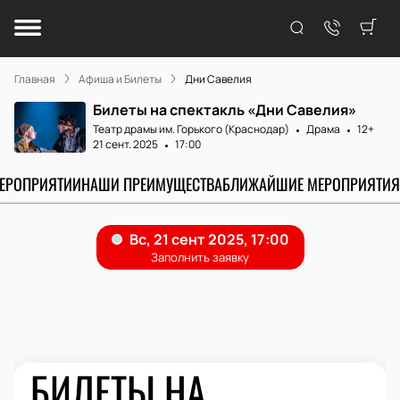
Главная
Афиша и Билеты
Дни Савелия
Билеты на спектакль «Дни Савелия»
Театр драмы им. Горького (Краснодар)
Драма
12+
21 сент. 2025
17:00
МЕРОПРИЯТИИ
НАШИ ПРЕИМУЩЕСТВА
БЛИЖАЙШИЕ МЕРОПРИЯТИЯ
БИЛЕТЫ НА