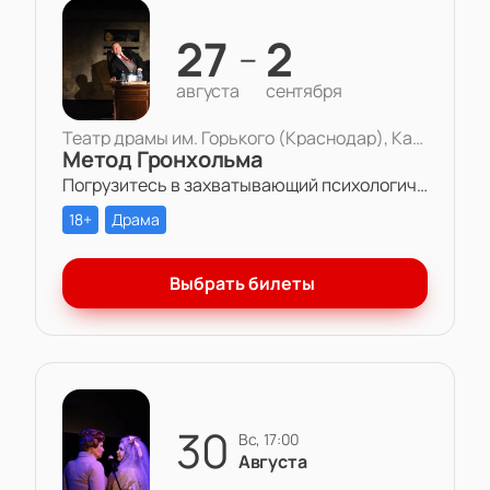
27
2
—
августа
сентября
Театр драмы им. Горького (Краснодар), Камерная сцена
Метод Гронхольма
Погрузитесь в захватывающий психологический триллер «Метод Гронхольма» в Театре драмы им. Горького.
18+
Драма
Выбрать билеты
30
вс, 17:00
Августа