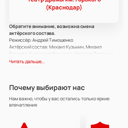
(Краснодар)
Обратите внимание, возможна смена
актёрского состава.
Режиссёр: Андрей Тимошенко
Актёрский состав: Михаил Кузьмин, Михаил
Бакиров, Анастасия Волченко, Наталия Латухина,
Екатерина Зеленина, Татьяна Сердотецкая,
Читать дальше...
Тимофей Тихонов, Александр Дубинин, Николай
Варенцов, Нина Няникова.
Спектакль «Дни Савелия» в Театре драмы им.
Почему выбирают нас
Горького предлагает зрителям уникальную
возможность погрузиться в удивительный мир,
Нам важно, чтобы у вас остались только яркие
рассказанный от лица московского кота Савелия.
впечатления
Эта постановка, основанная на одноименном
произведении, раскрывает перед нами историю
скитаний и размышлений животного, чья судьба