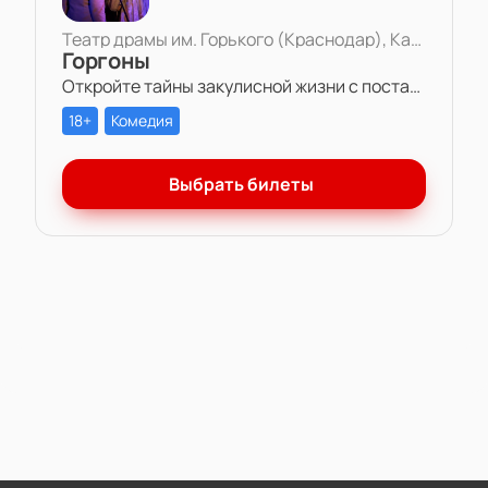
Театр драмы им. Горького (Краснодар), Камерная сцена
Горгоны
Откройте тайны закулисной жизни с постановкой «Горгоны» в Театре драмы им. Горького. Две актрисы, одна роль и многолетняя вражда – станьте свидетелем захватывающей игры амбиций и чувств на театральной сцене.
18+
Комедия
Выбрать билеты