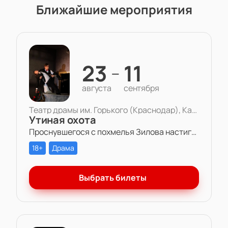
Ближайшие мероприятия
23
11
—
августа
сентября
Театр драмы им. Горького (Краснодар), Камерная сцена
Утиная охота
Проснувшегося с похмелья Зилова настигает осознание того, что все, что он есть и все, что есть у него — бессмысленная игра. Игра в любовь, в справедливость, в дружбу, в успех.
18+
Драма
Выбрать билеты