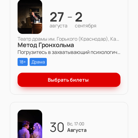
27
2
—
августа
сентября
Театр драмы им. Горького (Краснодар), Камерная сцена
Метод Гронхольма
Погрузитесь в захватывающий психологический триллер «Метод Гронхольма» в Театре драмы им. Горького.
18+
Драма
Выбрать билеты
30
вс, 17:00
Августа