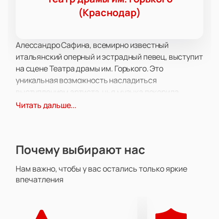
(Краснодар)
Алессандро Сафина, всемирно известный
итальянский оперный и эстрадный певец, выступит
на сцене Театра драмы им. Горького. Это
уникальная возможность насладиться
выступлением артиста, чья музыка покорила
сердца миллионов слушателей по всему миру. В
Читать дальше...
сопровождении большого симфонического
оркестра, Сафина исполнит свои лучшие
произведения, которые гармонично сочетают
Почему выбирают нас
элементы классической оперы и современной
эстрады.
Нам важно, чтобы у вас остались только яркие
Театр драмы им. Горького, расположенный в самом
впечатления
сердце города, предоставляет идеальные условия
для проведения концертов такого уровня. Зал
театра славится своей великолепной акустикой и