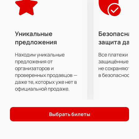
комфортом, что делает его популярной площадкой
для выступлений как отечественных, так и
зарубежных звезд. Архитектура и интерьер театра
создают особую атмосферу, способствующую
полному погружению в музыкальное действо.
Уникальные
Безопасная 
Не упустите шанс стать частью этого
предложения
защита данн
незабываемого события.
Купить билеты
на нашем
сайте — это простой и удобный способ обеспечить
Находим уникальные
Все платежи про
себе место на концерте. Мы предлагаем широкий
предложения от
защищённые шлю
выбор мест, чтобы каждый зритель мог выбрать
организаторов и
не сохраняются 
проверенных продавцов —
в безопасности.
наиболее подходящий вариант.
даже те, которых уже нет в
официальной продаже.
Выбрать билеты