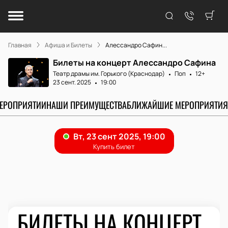
Главная
Афиша и Билеты
Алессандро Сафин...
Билеты на концерт Алессандро Сафина
Театр драмы им. Горького (Краснодар)
Поп
12+
23 сент. 2025
19:00
МЕРОПРИЯТИИ
НАШИ ПРЕИМУЩЕСТВА
БЛИЖАЙШИЕ МЕРОПРИЯТИЯ
БИЛЕТЫ НА КОНЦЕРТ