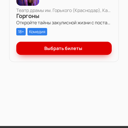
Театр драмы им. Горького (Краснодар), Камерная сцена
Горгоны
Откройте тайны закулисной жизни с постановкой «Горгоны» в Театре драмы им. Горького. Две актрисы, одна роль и многолетняя вражда – станьте свидетелем захватывающей игры амбиций и чувств на театральной сцене.
18+
Комедия
Выбрать билеты