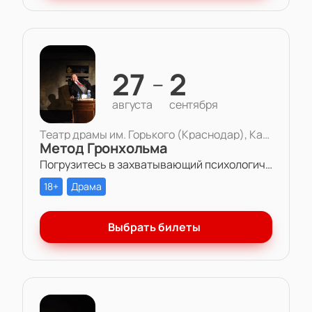
27
2
—
августа
сентября
Театр драмы им. Горького (Краснодар), Камерная сцена
Метод Гронхольма
Погрузитесь в захватывающий психологический триллер «Метод Гронхольма» в Театре драмы им. Горького.
18+
Драма
Выбрать билеты