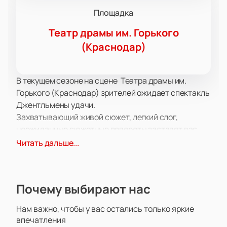
Площадка
Театр драмы им. Горького
(Краснодар)
В текущем сезоне на сцене Театра драмы им.
Горького (Краснодар) зрителей ожидает спектакль
Джентльмены удачи.
Захватывающий живой сюжет, легкий слог,
неожиданные сюжетные повороты заставят вас
пристально следить за развитием событий,
Читать дальше...
позабыв обо всем на свете.
Уверены, что вы не единожды за время просмотра
спросите себя «А что будет дальше?» или «А как
Почему выбирают нас
поступил бы я?». В этой постановке тонко
переплетены сопереживание, сочувствие, а также
Нам важно, чтобы у вас остались только яркие
победа вечных ценностей над ценностями
впечатления
временными и кажущимися.