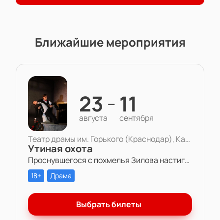
Ближайшие мероприятия
23
11
—
августа
сентября
Театр драмы им. Горького (Краснодар), Камерная сцена
Утиная охота
Проснувшегося с похмелья Зилова настигает осознание того, что все, что он есть и все, что есть у него — бессмысленная игра. Игра в любовь, в справедливость, в дружбу, в успех.
18+
Драма
Выбрать билеты