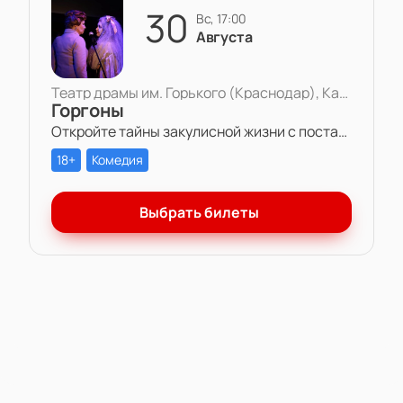
30
вс, 17:00
Августа
Театр драмы им. Горького (Краснодар), Камерная сцена
Горгоны
Откройте тайны закулисной жизни с постановкой «Горгоны» в Театре драмы им. Горького. Две актрисы, одна роль и многолетняя вражда – станьте свидетелем захватывающей игры амбиций и чувств на театральной сцене.
18+
Комедия
Выбрать билеты