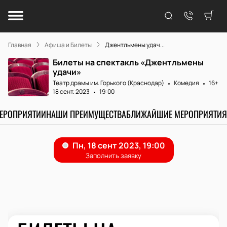
Главная
Афиша и Билеты
Джентльмены удач...
Билеты на спектакль «Джентльмены
удачи»
Театр драмы им. Горького (Краснодар)
Комедия
16+
18 сент. 2023
19:00
МЕРОПРИЯТИИ
НАШИ ПРЕИМУЩЕСТВА
БЛИЖАЙШИЕ МЕРОПРИЯТИЯ