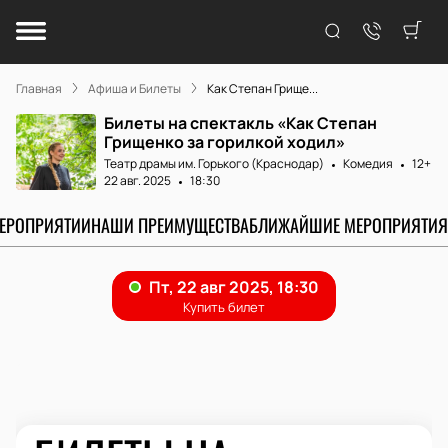
Главная
Афиша и Билеты
Как Степан Грище...
Билеты на спектакль «Как Степан
Грищенко за горилкой ходил»
Театр драмы им. Горького (Краснодар)
Комедия
12+
22 авг. 2025
18:30
МЕРОПРИЯТИИ
НАШИ ПРЕИМУЩЕСТВА
БЛИЖАЙШИЕ МЕРОПРИЯТИЯ