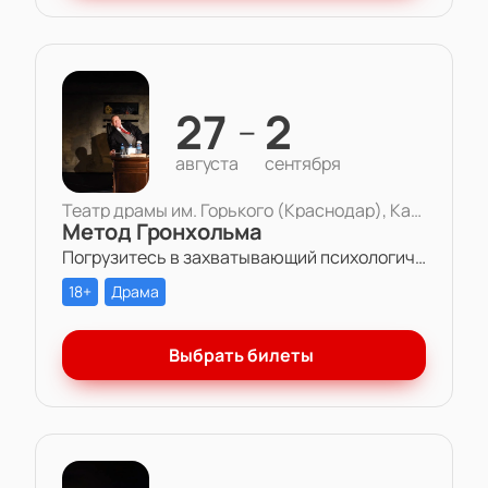
27
2
—
августа
сентября
Театр драмы им. Горького (Краснодар), Камерная сцена
Метод Гронхольма
Погрузитесь в захватывающий психологический триллер «Метод Гронхольма» в Театре драмы им. Горького.
18+
Драма
Выбрать билеты