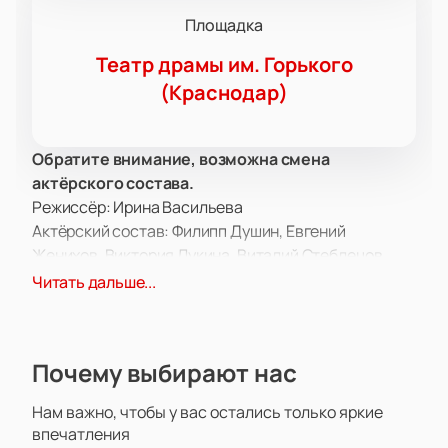
Площадка
Театр драмы им. Горького
(Краснодар)
Обратите внимание, возможна смена
актёрского состава.
Режиссёр: Ирина Васильева
Актёрский состав: Филипп Душин, Евгений
Женихов, Виктория Лукина, Виталий Стеблецов,
Михаил Золотарёв, Егор Любарец, Юлия
Читать дальше...
Романцова
Билеты на спектакль «Как Степан
Грищенко за горилкой ходил» в
Почему выбирают нас
Краснодаре
Краснодарский театр драмы имени Горького
Нам важно, чтобы у вас остались только яркие
впечатления
приглашает на постановку, раскрывающую казачьи