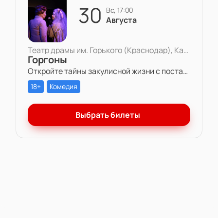
30
вс, 17:00
Августа
Театр драмы им. Горького (Краснодар), Камерная сцена
Горгоны
Откройте тайны закулисной жизни с постановкой «Горгоны» в Театре драмы им. Горького. Две актрисы, одна роль и многолетняя вражда – станьте свидетелем захватывающей игры амбиций и чувств на театральной сцене.
18+
Комедия
Выбрать билеты