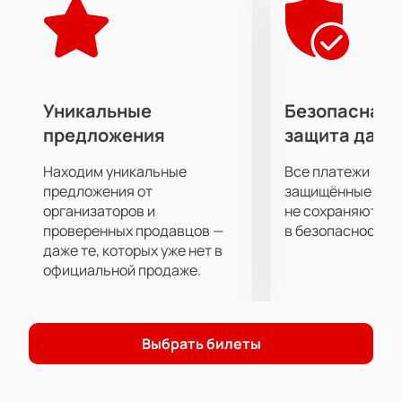
Если вы хотите полностью отвлечься и сбросить с
себя груз повседневных забот постановка «Война и
мир» поможет вам в этом. Вас ждет полное
погружение в сюжет, огромное удовольствие от
актерской игры, декораций, костюмов и
Уникальные
Безопасная 
музыкального сопровождения.
предложения
защита данн
Приятного просмотра!
Находим уникальные
Все платежи про
предложения от
защищённые шлю
организаторов и
не сохраняются 
проверенных продавцов —
в безопасности.
даже те, которых уже нет в
официальной продаже.
Выбрать билеты