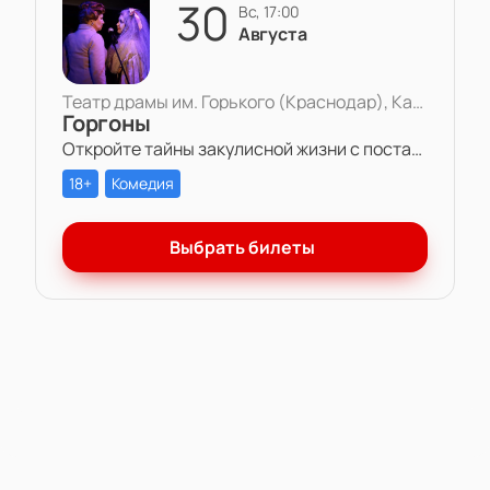
30
вс, 17:00
Августа
Театр драмы им. Горького (Краснодар), Камерная сцена
Горгоны
Откройте тайны закулисной жизни с постановкой «Горгоны» в Театре драмы им. Горького. Две актрисы, одна роль и многолетняя вражда – станьте свидетелем захватывающей игры амбиций и чувств на театральной сцене.
18+
Комедия
Выбрать билеты