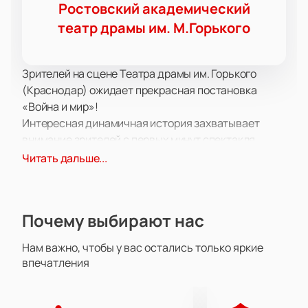
Ростовский академический
театр драмы им. М.Горького
Зрителей на сцене Театра драмы им. Горького
(Краснодар) ожидает прекрасная постановка
«Война и мир»!
Интересная динамичная история захватывает
внимание зрителей с первых минут спектакля.
Поверьте, вы не сможете оторвать глаз от сцены ни
Читать дальше...
на одну минуту! Развитие сюжета и его
хитросплетения заставят вас пристально следить
за судьбой героев и их переживаниями.
Почему выбирают нас
Уверены, что вы не единожды за время просмотра
спросите себя «А что будет дальше?» или «А как
Нам важно, чтобы у вас остались только яркие
поступил бы я?». В этой постановке тонко
впечатления
переплетены сопереживание, сочувствие, а также
победа вечных ценностей над ценностями
временными и кажущимися.