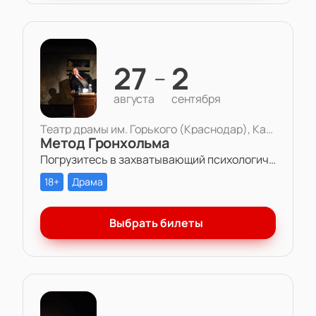
27
2
—
августа
сентября
Театр драмы им. Горького (Краснодар), Камерная сцена
Метод Гронхольма
Погрузитесь в захватывающий психологический триллер «Метод Гронхольма» в Театре драмы им. Горького.
18+
Драма
Выбрать билеты