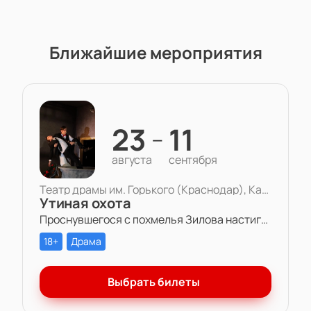
Ближайшие мероприятия
23
11
—
августа
сентября
Театр драмы им. Горького (Краснодар), Камерная сцена
Утиная охота
Проснувшегося с похмелья Зилова настигает осознание того, что все, что он есть и все, что есть у него — бессмысленная игра. Игра в любовь, в справедливость, в дружбу, в успех.
18+
Драма
Выбрать билеты