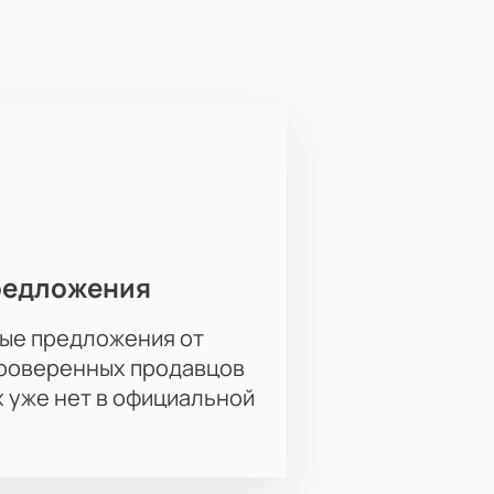
ль «Семейный переполох» поможет
декораций, костюмов и
редложения
ые предложения от
проверенных продавцов
х уже нет в официальной