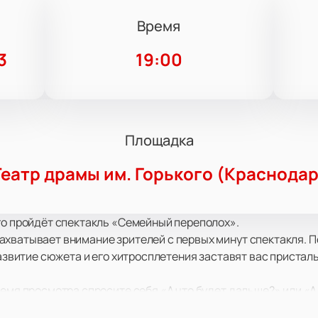
Время
3
19:00
Площадка
Театр драмы им. Горького (Краснодар
го пройдёт спектакль «Семейный переполох».
хватывает внимание зрителей с первых минут спектакля. П
Развитие сюжета и его хитросплетения заставят вас присталь
емя просмотра спросите себя «А что будет дальше?» или «А к
переживание, сочувствие, а также победа вечных ценносте