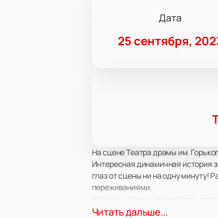
Дата
25 сентября, 202
На сцене Театра драмы им. Горько
Интересная динамичная история за
глаз от сцены ни на одну минуту! 
переживаниями.
Уверены, что вы не единожды за вр
постановке тонко переплетены со
Читать дальше...