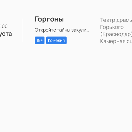
Горгоны
Театр драмы
17:00
Горького
Откройте тайны закулисной жизни с постановкой «Горгоны» в Театре драмы им. Горького. Две актрисы, одна роль и многолетняя вражда – станьте свидетелем захватывающей игры амбиций и чувств на театральной сцене.
уста
(Краснодар)
18+
Комедия
Камерная с