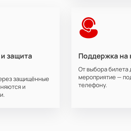
 и защита
Поддержка на 
От выбора билета 
мероприятие — под
через защищённые
телефону.
аняются и
и.