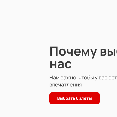
кажущимися.
Если вы хотите полностью отвлечь
вам в этом. Вас ждет полное погр
музыкального сопровождения.
Приятного просмотра!
Почему в
нас
Нам важно, чтобы у вас ос
впечатления
Выбрать билеты