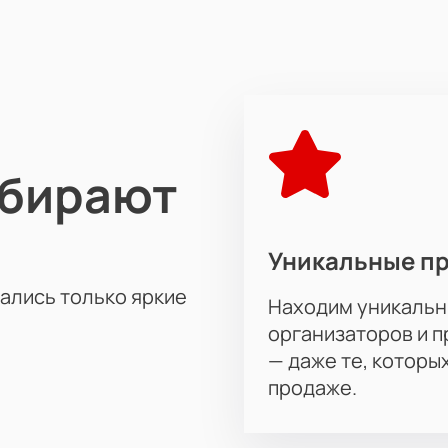
ся и сбросить с себя груз повседневных забот, то спектак
ужение в сюжет, огромное удовольствие от актерской игры, 
ыбирают
Уникальные п
тались только яркие
Находим уникальн
организаторов и 
— даже те, которы
продаже.