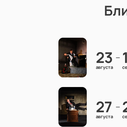
Бл
23
—
августа
с
27
—
августа
с