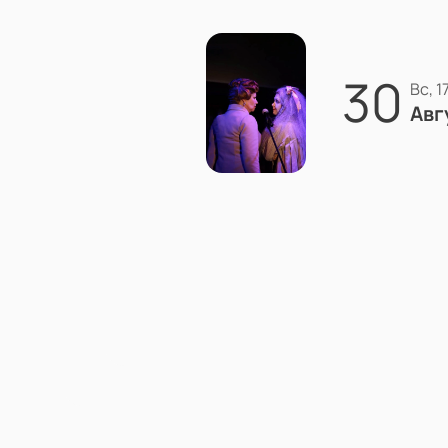
30
вс, 
Авг