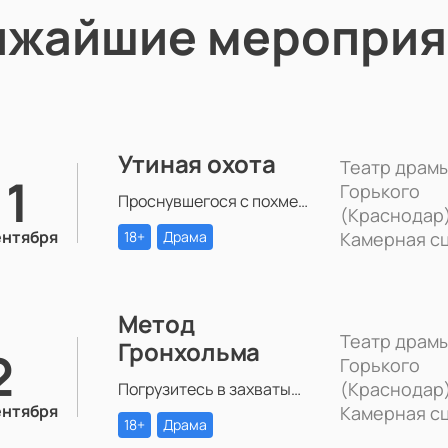
ижайшие мероприя
Утиная охота
Театр драмы
11
Горького
Проснувшегося с похмелья Зилова настигает осознание того, что все, что он есть и все, что есть у него — бессмысленная игра. Игра в любовь, в справедливость, в дружбу, в успех.
(Краснодар)
ентября
18+
Драма
Камерная с
Метод
Театр драмы
Гронхольма
2
Горького
(Краснодар)
Погрузитесь в захватывающий психологический триллер «Метод Гронхольма» в Театре драмы им. Горького.
ентября
Камерная с
18+
Драма