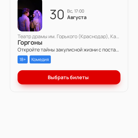
30
вс, 17:00
Августа
Театр драмы им. Горького (Краснодар), Камерная сцена
Горгоны
Откройте тайны закулисной жизни с постановкой «Горгоны» в Театре драмы им. Горького. Две актрисы, одна роль и многолетняя вражда – станьте свидетелем захватывающей игры амбиций и чувств на театральной сцене.
18+
Комедия
Выбрать билеты