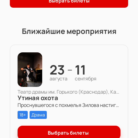
Выбрать билеты
Ближайшие мероприятия
23
11
—
августа
сентября
Театр драмы им. Горького (Краснодар), Камерная сцена
Утиная охота
Проснувшегося с похмелья Зилова настигает осознание того, что все, что он есть и все, что есть у него — бессмысленная игра. Игра в любовь, в справедливость, в дружбу, в успех.
18+
Драма
Выбрать билеты