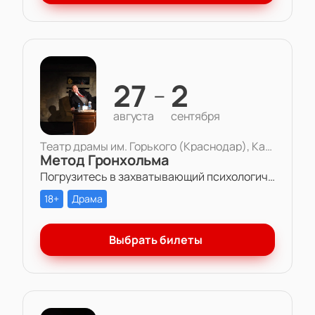
27
2
—
августа
сентября
Театр драмы им. Горького (Краснодар), Камерная сцена
Метод Гронхольма
Погрузитесь в захватывающий психологический триллер «Метод Гронхольма» в Театре драмы им. Горького.
18+
Драма
Выбрать билеты