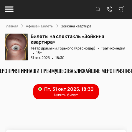
Главная
Афиша и Билеты
Зойкина квартира
Билеты на спектакль «Зойкина
квартира»
Театр драмы им. Горького (Краснодар)
Трагикомедия
18+
31 окт. 2025
18:30
МЕРОПРИЯТИИ
НАШИ ПРЕИМУЩЕСТВА
БЛИЖАЙШИЕ МЕРОПРИЯТИЯ